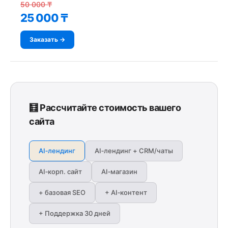
50 000 ₸
25 000 ₸
Заказать →
🧮 Рассчитайте стоимость вашего
сайта
AI‑лендинг
AI‑лендинг + CRM/чаты
AI‑корп. сайт
AI‑магазин
+ базовая SEO
+ AI‑контент
+ Поддержка 30 дней