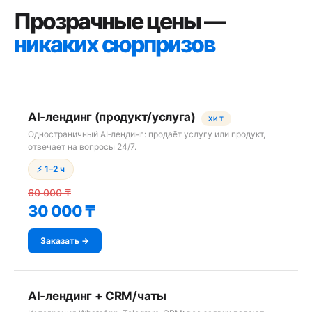
Прозрачные цены —
никаких сюрпризов
AI‑лендинг (продукт/услуга)
ХИТ
Одностраничный AI‑лендинг: продаёт услугу или продукт,
отвечает на вопросы 24/7.
⚡ 1–2 ч
60 000 ₸
30 000 ₸
Заказать →
AI‑лендинг + CRM/чаты