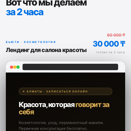
Вот что мы делаем
за 2 часа
60 000 ₸
30 000 ₸
БЬЮТИ · КОСМЕТОЛОГИЯ
Лендинг для салона красоты
готово за 2 часа
beautyalmaty.kz
✦ АЛМАТЫ · ЗАПИСАТЬСЯ ОНЛАЙН
Красота, которая
говорит за
себя
Косметология, уход, перманентный макияж.
Первичная консультация бесплатно.