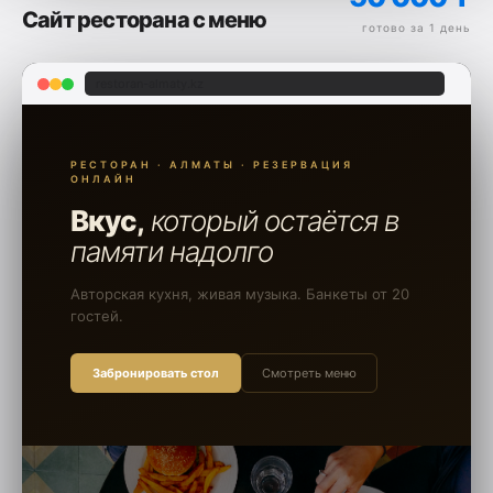
Сайт ресторана с меню
готово за 1 день
restoran-almaty.kz
РЕСТОРАН · АЛМАТЫ · РЕЗЕРВАЦИЯ
ОНЛАЙН
Вкус,
который остаётся в
памяти надолго
Авторская кухня, живая музыка. Банкеты от 20
гостей.
Забронировать стол
Смотреть меню